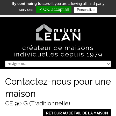
By continuing to scroll,
you are allowing all third-party
Formulaire de contact
services
✓ OK, accept all
Personalize
Contactez-nous :
04 73 63 16 31
créateur de maisons
individuelles depuis 1979
Contactez-nous
pour
une
maison
CE 90 G (Traditionnelle)
RETOUR AU DÉTAIL DE LA MAISON